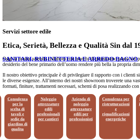
Servizi settore edile
Etica, Serietà, Bellezza e Qualità Sin dal 1
SANITARI, RUBINETTERIA E ARREDO BAGNO
Oggi la nostra azienda collabora con marchi di primissimo piano nel panor
desiderio del bene primario dell’uomo rendere più bella la propria dim
Il nostro obiettivo principale è di privilegiare il rapporto con i clienti
le diverse esigenze. All’interno dei nostri showroom troverete una vasta
formati, finiture, trattamenti necessari, schemi di posa realizzando con
Consulenza
Noleggio
Azienda di
Consulenza per
per la
attrezzature
noleggio
ristrutturazioni
scelta di
edili
attrezzature
e
tavoli e
professionali
edili per
riqualificazioni
sedie da
per cantieri
professionisti
energetiche
giardino di
qualita