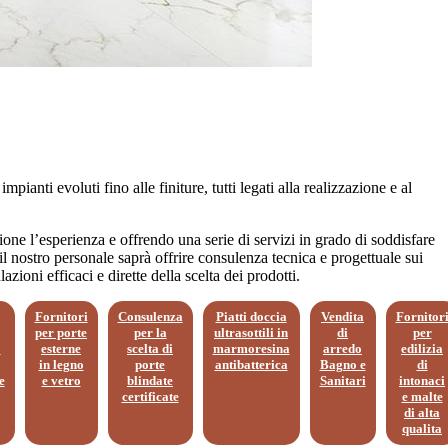
ianti evoluti fino alle finiture, tutti legati alla realizzazione e al
izione l’esperienza e offrendo una serie di servizi in grado di soddisfare
il nostro personale saprà offrire consulenza tecnica e progettuale sui
ioni efficaci e dirette della scelta dei prodotti.
Fornitori
Consulenza
Piatti doccia
Vendita
Fornitor
per porte
per la
ultrasottili in
di
per
o
esterne
scelta di
marmoresina
arredo
edilizia
in legno
porte
antibatterica
Bagno e
di
e
e vetro
blindate
Sanitari
intonaci
certificate
e malte
di alta
qualita