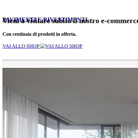
PAVIMENTI E RIVESTIMENTI
Vieni a visitare subito il nostro e-commerc
Con centinaia di prodotti in offerta.
VAI ALLO SHOP