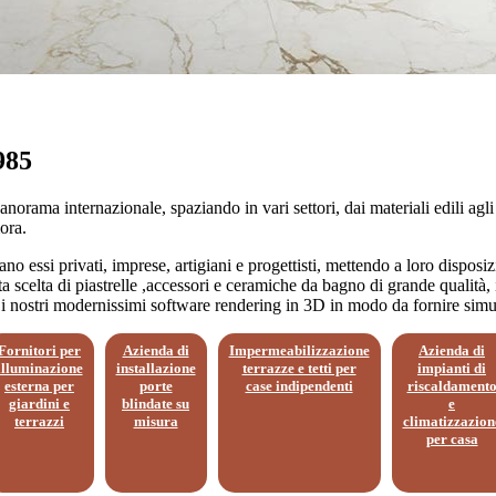
985
ama internazionale, spaziando in vari settori, dai materiali edili agli imp
ora.
 siano essi privati, imprese, artigiani e progettisti, mettendo a loro dispos
 scelta di piastrelle ,accessori e ceramiche da bagno di grande qualità, 
 i nostri modernissimi software rendering in 3D in modo da fornire simulaz
Fornitori per
Azienda di
Impermeabilizzazione
Azienda di
illuminazione
installazione
terrazze e tetti per
impianti di
esterna per
porte
case indipendenti
riscaldament
giardini e
blindate su
e
terrazzi
misura
climatizzazion
per casa